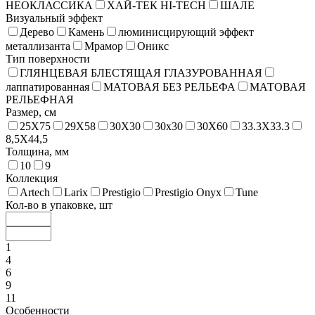
НЕОКЛАССИКА
ХАЙ-ТЕК HI-TECH
ШАЛЕ
Визуальный эффект
Дерево
Камень
люминисцирующий эффект
металлизанта
Мрамор
Оникс
Тип поверхности
ГЛЯНЦЕВАЯ БЛЕСТЯЩАЯ ГЛАЗУРОВАННАЯ
лаппатированная
МАТОВАЯ БЕЗ РЕЛЬЕФА
МАТОВАЯ
РЕЛЬЕФНАЯ
Размер, см
25X75
29X58
30X30
30x30
30X60
33.3X33.3
8,5X44,5
Толщина, мм
10
9
Коллекция
Artech
Larix
Prestigio
Prestigio Onyx
Tune
Кол-во в упаковке, шт
1
4
6
9
11
Особенности