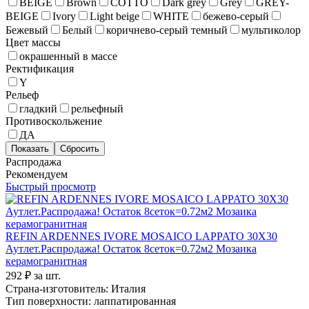
BEIGE
Brown
COTTO
Dark grey
Grey
GREY-
BEIGE
Ivory
Light beige
WHITE
бежево-серый
Бежевый
Белый
коричнево-серый темный
мультиколор
Цвет массы
окрашенный в массе
Ректификация
Y
Рельеф
гладкий
рельефный
Противоскольжение
ДА
Распродажа
Рекомендуем
Быстрый просмотр
REFIN ARDENNES IVORE MOSAICO LAPPATO 30X30
Аутлет.Распродажа! Остаток 8сеток=0.72м2 Мозаика
керамогранитная
292 ₽
за шт.
Страна-изготовитель
:
Италия
Тип поверхности
:
лаппатированная