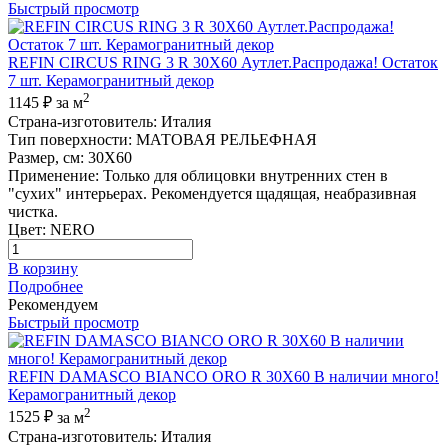
Быстрый просмотр
REFIN CIRCUS RING 3 R 30X60 Аутлет.Распродажа! Остаток
7 шт. Керамогранитный декор
2
1145 ₽
за м
Страна-изготовитель
:
Италия
Тип поверхности
:
МАТОВАЯ РЕЛЬЕФНАЯ
Размер, см
:
30X60
Применение
:
Только для облицовки внутренних стен в
"сухих" интерьерах. Рекомендуется щадящая, неабразивная
чистка.
Цвет
:
NERO
В корзину
Подробнее
Рекомендуем
Быстрый просмотр
REFIN DAMASCO BIANCO ORO R 30X60 В наличии много!
Керамогранитный декор
2
1525 ₽
за м
Страна-изготовитель
:
Италия