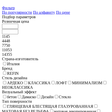
Фильтр
По популярности
По алфавиту
По цене
Подбор параметров
Розничная цена
1145
4448
7750
11053
14355
Страна-изготовитель
Италия
Бренд
REFIN
Стиль дизайна
АРДЕКО
КЛАССИКА
ЛОФТ
МИНИМАЛИЗМ
НЕОКЛАССИКА
Визуальный эффект
бетон
Дамаско
Дизайн
Стекло
Тип поверхности
ГЛЯНЦЕВАЯ БЛЕСТЯЩАЯ ГЛАЗУРОВАННАЯ
МАТОВАЯ БЕЗ РЕЛЬЕФА
матовая декорированная