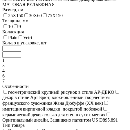
МАТОВАЯ РЕЛЬЕФНАЯ
Размер, см
25X150
30X60
75X150
Толщина, мм
10
9
Коллекция
Plain
Vetri
Кол-во в упаковке, шт
1
3
4
6
7
Особенности
геометрический крупный рисунок в стиле АР-ДЕКО
декор в стиле Арт Брют, вдохновленный творчеством
французского художника Жана Дюбуффе (XX век)
имитация кирпичной кладки, покрытой побелкой
керамический декор только для стен в сухих местах
Оригинальный дизайн, Защищено патентом US D895.891
Тип товара