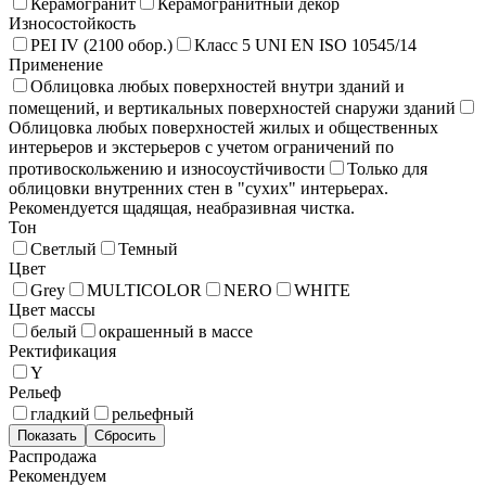
Керамогранит
Керамогранитный декор
Износостойкость
PEI IV (2100 обор.)
Класс 5 UNI EN ISO 10545/14
Применение
Облицовка любых поверхностей внутри зданий и
помещений, и вертикальных поверхностей снаружи зданий
Облицовка любых поверхностей жилых и общественных
интерьеров и экстерьеров с учетом ограничений по
противоскольжению и износоустйчивости
Только для
облицовки внутренних стен в "сухих" интерьерах.
Рекомендуется щадящая, неабразивная чистка.
Тон
Светлый
Темный
Цвет
Grey
MULTICOLOR
NERO
WHITE
Цвет массы
белый
окрашенный в массе
Ректификация
Y
Рельеф
гладкий
рельефный
Распродажа
Рекомендуем