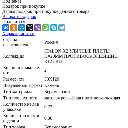
Под заказ
Подарок при покупке
Дарим подарок при покупке данного товара
Выбрать подарок
Поделиться
Характеристики
Страна-
Россия
изготовитель
ITALON X2 УЛИЧНЫЕ ПЛИТЫ
Коллекция
Н=20ММ ПРОТИВОСКОЛЬЗЯЩИЕ
R12 / R11
Кол-во в упаковке,
2
шт
Размер, см
30X120
Визуальный эффект
Камень
Тип материала
Керамогранит
Тип поверхности
матовая рельефная противоскользящая
Количество кв.м в
0.72
упаковке
Количество кв.м в
0.36
изделии
Тип товара
Керамогранит