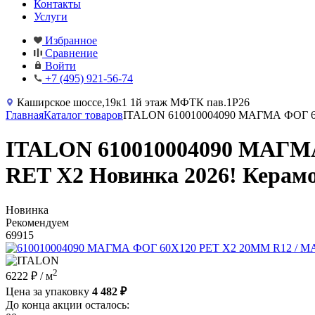
Контакты
Услуги
Избранное
Сравнение
Войти
+7 (495) 921-56-74
Каширское шоссе,19к1 1й этаж МФТК пав.1Р26
Главная
Каталог товаров
ITALON 610010004090 МАГМА ФОГ 60
ITALON 610010004090 МАГМ
RET X2 Новинка 2026! Керам
Новинка
Рекомендуем
69915
2
6222 ₽
/ м
Цена за упаковку
4 482 ₽
До конца акции осталось: