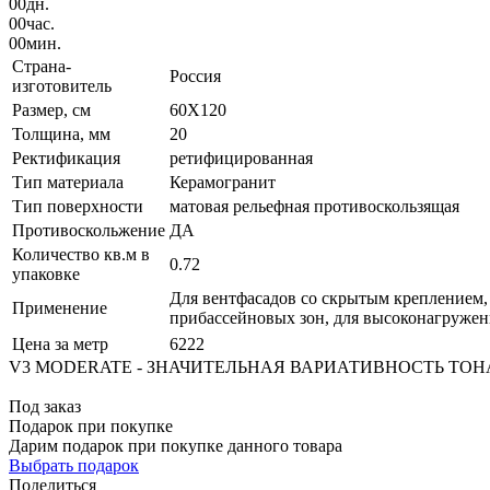
00
дн.
00
час.
00
мин.
Страна-
Россия
изготовитель
Размер, см
60X120
Толщина, мм
20
Ректификация
ретифицированная
Тип материала
Керамогранит
Тип поверхности
матовая рельефная противоскользящая
Противоскольжение
ДА
Количество кв.м в
0.72
упаковке
Для вентфасадов со скрытым креплением,
Применение
прибассейновых зон, для высоконагружен
Цена за метр
6222
V3 MODERATE - ЗНАЧИТЕЛЬНАЯ ВАРИАТИВНОСТЬ ТОН
Под заказ
Подарок при покупке
Дарим подарок при покупке данного товара
Выбрать подарок
Поделиться