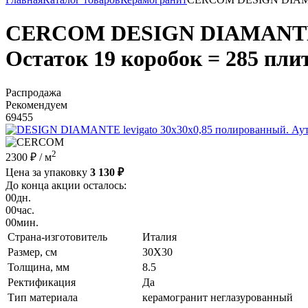
CERCOM DESIGN DIAMANTE lev
Остаток 19 коробок = 285 пли
Распродажа
Рекомендуем
69455
2
2300 ₽
/ м
Цена за упаковку
3 130 ₽
До конца акции осталось:
00
дн.
00
час.
00
мин.
Страна-изготовитель
Италия
Размер, см
30X30
Толщина, мм
8.5
Ректификация
Да
Тип материала
керамогранит неглазурованный