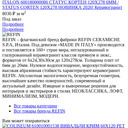
ITALON 600180000086 СТАТУС КОРТЕН 120X278 6ММ /
STATUS CORTEN 120X278 НОВИНКА 2026! Керамогранит
2
8030 ₽
за м
Под заказ
Подробнее
Подробнее
REFIN – флагманский бренд фабрики REFIN CERAMICHE
S.P.A, Италия. Под девизом «MADE IN ITALY» производится
и поставляется в 160+ стран мира, неглазурованный и
глазурованный керамогранит классов премиум и люкс,
форматов от 6х24,30х30см до 120х278см. Толщины плит от
6мм до 20мм. Нулевое водопоглощение, морозоустойчивость,
высокая абразивная стойкость характеризуют керамогранит
REFIN. Абсолютная экологичность, безупречная геометрия,
высочайшее качество поверхностей, современный и
актуальный дизайн. Изящные и выверенные решения для
интерьеров и экстерьеров в стилях НЕОКЛАССИКА, ЛОФТ,
МИНИМАЛИЗМ, МОДЕРН.
Все товары категории
Все товары бренда REFIN
Вам может понравиться