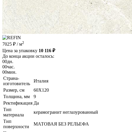
2
7025 ₽
/ м
Цена за упаковку
10 116 ₽
До конца акции осталось:
00
дн.
00
час.
00
мин.
Страна-
Италия
изготовитель
Размер, см
60X120
Толщина, мм
9
Ректификация
Да
Тип
керамогранит неглазурованный
материала
Тип
МАТОВАЯ БЕЗ РЕЛЬЕФА
поверхности