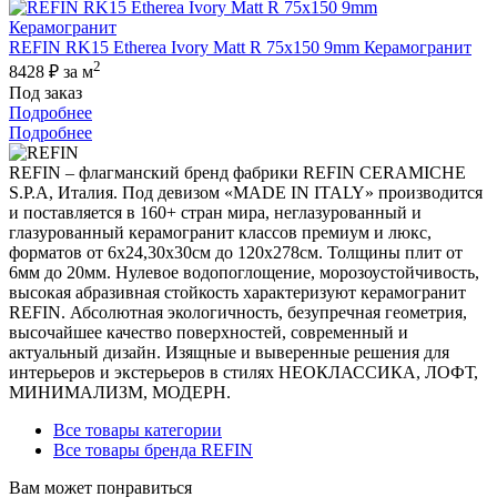
REFIN RK15 Etherea Ivory Matt R 75x150 9mm Керамогранит
2
8428 ₽
за м
Под заказ
Подробнее
Подробнее
REFIN – флагманский бренд фабрики REFIN CERAMICHE
S.P.A, Италия. Под девизом «MADE IN ITALY» производится
и поставляется в 160+ стран мира, неглазурованный и
глазурованный керамогранит классов премиум и люкс,
форматов от 6х24,30х30см до 120х278см. Толщины плит от
6мм до 20мм. Нулевое водопоглощение, морозоустойчивость,
высокая абразивная стойкость характеризуют керамогранит
REFIN. Абсолютная экологичность, безупречная геометрия,
высочайшее качество поверхностей, современный и
актуальный дизайн. Изящные и выверенные решения для
интерьеров и экстерьеров в стилях НЕОКЛАССИКА, ЛОФТ,
МИНИМАЛИЗМ, МОДЕРН.
Все товары категории
Все товары бренда REFIN
Вам может понравиться