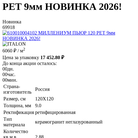
РЕТ 9мм НОВИНКА 2026!
Новинка
69918
2
6060 ₽
/ м
Цена за упаковку
17 452.80 ₽
До конца акции осталось:
00
дн.
00
час.
00
мин.
Страна-
Россия
изготовитель
Размер, см
120X120
Толщина, мм
9.0
Ректификация
ретифицированная
Тип
керамогранит неглазурованный
материала
Количество
кв.м в
2.88