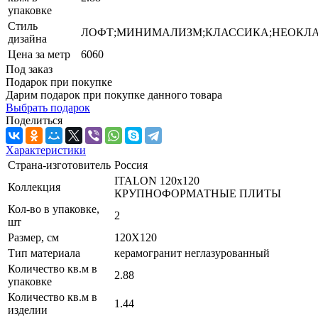
упаковке
Стиль
ЛОФТ;МИНИМАЛИЗМ;КЛАССИКА;НЕОКЛ
дизайна
Цена за метр
6060
Под заказ
Подарок при покупке
Дарим подарок при покупке данного товара
Выбрать подарок
Поделиться
Характеристики
Страна-изготовитель
Россия
ITALON 120x120
Коллекция
КРУПНОФОРМАТНЫЕ ПЛИТЫ
Кол-во в упаковке,
2
шт
Размер, см
120X120
Тип материала
керамогранит неглазурованный
Количество кв.м в
2.88
упаковке
Количество кв.м в
1.44
изделии