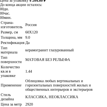
Цена за упаковку
4 204.80 ₽
До конца акции осталось:
00
дн.
00
час.
00
мин.
Страна-
Россия
изготовитель
Размер, см
60X120
Толщина, мм
9.0
Ректификация
Да
Тип
керамогранит глазурованный
материала
Тип
МАТОВАЯ БЕЗ РЕЛЬЕФА
поверхности
Количество
кв.м в
1.44
упаковке
Облицовка любых вертикальных и
Применение
горизонтальных поверхностей жилых и
общественных интерьеров и экстерьеров
Стиль
КЛАССИКА, НЕОКЛАССИКА
дизайна
Цена за метр
2920