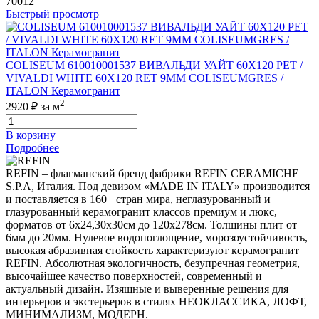
70012
Быстрый просмотр
COLISEUM 610010001537 ВИВАЛЬДИ УАЙТ 60X120 РЕТ /
VIVALDI WHITE 60X120 RET 9MM COLISEUMGRES /
ITALON Керамогранит
2
2920 ₽
за м
В корзину
Подробнее
REFIN – флагманский бренд фабрики REFIN CERAMICHE
S.P.A, Италия. Под девизом «MADE IN ITALY» производится
и поставляется в 160+ стран мира, неглазурованный и
глазурованный керамогранит классов премиум и люкс,
форматов от 6х24,30х30см до 120х278см. Толщины плит от
6мм до 20мм. Нулевое водопоглощение, морозоустойчивость,
высокая абразивная стойкость характеризуют керамогранит
REFIN. Абсолютная экологичность, безупречная геометрия,
высочайшее качество поверхностей, современный и
актуальный дизайн. Изящные и выверенные решения для
интерьеров и экстерьеров в стилях НЕОКЛАССИКА, ЛОФТ,
МИНИМАЛИЗМ, МОДЕРН.