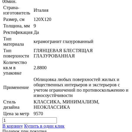
00
мин.
Страна-
Италия
изготовитель
Размер, см
120X120
Толщина, мм
9
Ректификация
Да
Тип
керамогранит глазурованный
материала
Тип
ГЛЯНЦЕВАЯ БЛЕСТЯЩАЯ
поверхности
ГЛАЗУРОВАННАЯ
Количество
кв.м в
2.8800
упаковке
Облицовка любых поверхностей жилых и
общественных интерьеров и экстерьеров с
Применение
учетом ограничений по противоскольжению и
износоустйчивости
Стиль
КЛАССИКА, МИНИМАЛИЗМ,
дизайна
НЕОКЛАССИКА
Цена за метр
9570
В корзину
Купить в один клик
Подарок при покупке