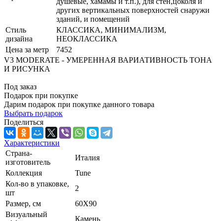
душевые, хамамы и т.п.), для стен,цоколя и
других вертикальных поверхностей снаружи
зданий, и помещений
Стиль
КЛАССИКА, МИНИМАЛИЗМ,
дизайна
НЕОКЛАССИКА
Цена за метр
7452
V3 MODERATE - УМЕРЕННАЯ ВАРИАТИВНОСТЬ ТОНА
И РИСУНКА
Под заказ
Подарок при покупке
Дарим подарок при покупке данного товара
Выбрать подарок
Поделиться
Характеристики
Страна-
Италия
изготовитель
Коллекция
Tune
Кол-во в упаковке,
2
шт
Размер, см
60X90
Визуальный
Камень