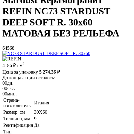
Stardust Керамогранит
REFIN NC73 STARDUST
DEEP SOFT R. 30x60
МАТОВАЯ БЕЗ РЕЛЬЕФА
64568
2
4186 ₽
/ м
Цена за упаковку
5 274.36 ₽
До конца акции осталось:
00
дн.
00
час.
00
мин.
Страна-
Италия
изготовитель
Размер, см
30X60
Толщина, мм
9
Ректификация
Да
Тип