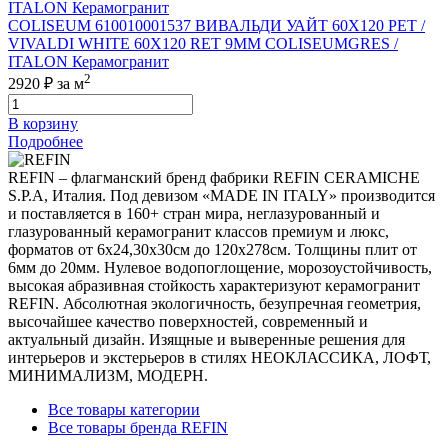
COLISEUM 610010001537 ВИВАЛЬДИ УАЙТ 60X120 РЕТ /
VIVALDI WHITE 60X120 RET 9MM COLISEUMGRES /
ITALON Керамогранит
2
2920 ₽
за м
В корзину
Подробнее
REFIN – флагманский бренд фабрики REFIN CERAMICHE
S.P.A, Италия. Под девизом «MADE IN ITALY» производится
и поставляется в 160+ стран мира, неглазурованный и
глазурованный керамогранит классов премиум и люкс,
форматов от 6х24,30х30см до 120х278см. Толщины плит от
6мм до 20мм. Нулевое водопоглощение, морозоустойчивость,
высокая абразивная стойкость характеризуют керамогранит
REFIN. Абсолютная экологичность, безупречная геометрия,
высочайшее качество поверхностей, современный и
актуальный дизайн. Изящные и выверенные решения для
интерьеров и экстерьеров в стилях НЕОКЛАССИКА, ЛОФТ,
МИНИМАЛИЗМ, МОДЕРН.
Все товары категории
Все товары бренда REFIN