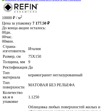
2
10000 ₽
/ м
Цена за упаковку
7 177.50 ₽
До конца акции осталось:
00
дн.
00
час.
00
мин.
Страна-
Италия
изготовитель
Размер, см
75X150
Толщина, мм
9
Ректификация
Да
Тип
керамогранит неглазурованный
материала
Тип
МАТОВАЯ БЕЗ РЕЛЬЕФА
поверхности
Количество
кв.м в
1.1250
упаковке
Облицовка любых поверхностей жилых и