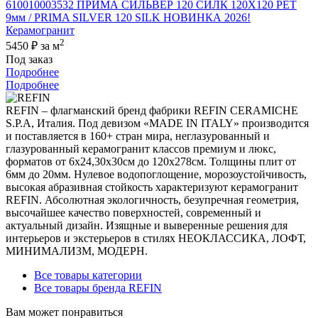
610010003532 ПРИМА СИЛЬВЕР 120 СИЛК 120Х120 РЕТ
9мм / PRIMA SILVER 120 SILK НОВИНКА 2026!
Керамогранит
2
5450 ₽
за м
Под заказ
Подробнее
Подробнее
REFIN – флагманский бренд фабрики REFIN CERAMICHE
S.P.A, Италия. Под девизом «MADE IN ITALY» производится
и поставляется в 160+ стран мира, неглазурованный и
глазурованный керамогранит классов премиум и люкс,
форматов от 6х24,30х30см до 120х278см. Толщины плит от
6мм до 20мм. Нулевое водопоглощение, морозоустойчивость,
высокая абразивная стойкость характеризуют керамогранит
REFIN. Абсолютная экологичность, безупречная геометрия,
высочайшее качество поверхностей, современный и
актуальный дизайн. Изящные и выверенные решения для
интерьеров и экстерьеров в стилях НЕОКЛАССИКА, ЛОФТ,
МИНИМАЛИЗМ, МОДЕРН.
Все товары категории
Все товары бренда REFIN
Вам может понравиться