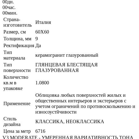
00
дн.
00
час.
00
мин.
Страна-
Италия
изготовитель
Размер, см
60X60
Толщина, мм
9
Ректификация
Да
Тип
керамогранит глазурованный
материала
Тип
ГЛЯНЦЕВАЯ БЛЕСТЯЩАЯ
поверхности
ГЛАЗУРОВАННАЯ
Количество
кв.м в
1.0800
упаковке
Облицовка любых поверхностей жилых и
общественных интерьеров и экстерьеров с
Применение
учетом ограничений по противоскольжению и
износоустйчивости
Стиль
КЛАССИКА, НЕОКЛАССИКА
дизайна
Цена за метр
6716
V3 MODERATE - УМЕРЕННАЯ ВАРИАТИВНОСТЬ ТОНА