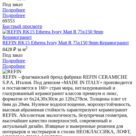
Под заказ
Подробнее
Подробнее
69353
Быстрый просмотр
REFIN RK15 Etherea Ivory Matt R 75x150 9mm Керамогранит
2
8428 ₽
за м
Под заказ
Подробнее
Подробнее
REFIN – флагманский бренд фабрики REFIN CERAMICHE
S.P.A, Италия. Под девизом «MADE IN ITALY» производится
и поставляется в 160+ стран мира, неглазурованный и
глазурованный керамогранит классов премиум и люкс,
форматов от 6х24,30х30см до 120х278см. Толщины плит от
6мм до 20мм. Нулевое водопоглощение, морозоустойчивость,
высокая абразивная стойкость характеризуют керамогранит
REFIN. Абсолютная экологичность, безупречная геометрия,
высочайшее качество поверхностей, современный и
актуальный дизайн. Изящные и выверенные решения для
интерьеров и экстерьеров в стилях НЕОКЛАССИКА, ЛОФТ,