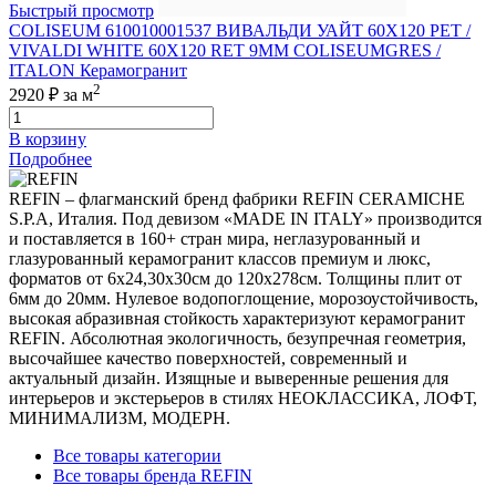
Быстрый просмотр
COLISEUM 610010001537 ВИВАЛЬДИ УАЙТ 60X120 РЕТ /
VIVALDI WHITE 60X120 RET 9MM COLISEUMGRES /
ITALON Керамогранит
2
2920 ₽
за м
В корзину
Подробнее
REFIN – флагманский бренд фабрики REFIN CERAMICHE
S.P.A, Италия. Под девизом «MADE IN ITALY» производится
и поставляется в 160+ стран мира, неглазурованный и
глазурованный керамогранит классов премиум и люкс,
форматов от 6х24,30х30см до 120х278см. Толщины плит от
6мм до 20мм. Нулевое водопоглощение, морозоустойчивость,
высокая абразивная стойкость характеризуют керамогранит
REFIN. Абсолютная экологичность, безупречная геометрия,
высочайшее качество поверхностей, современный и
актуальный дизайн. Изящные и выверенные решения для
интерьеров и экстерьеров в стилях НЕОКЛАССИКА, ЛОФТ,
МИНИМАЛИЗМ, МОДЕРН.
Все товары категории
Все товары бренда REFIN