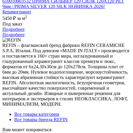
610010003532 ПРИМА СИЛЬВЕР 120 СИЛК 120Х120 РЕТ
9мм / PRIMA SILVER 120 SILK НОВИНКА 2026!
Керамогранит
2
5450 ₽
за м
Под заказ
Подробнее
Подробнее
REFIN – флагманский бренд фабрики REFIN CERAMICHE
S.P.A, Италия. Под девизом «MADE IN ITALY» производится
и поставляется в 160+ стран мира, неглазурованный и
глазурованный керамогранит классов премиум и люкс,
форматов от 6х24,30х30см до 120х278см. Толщины плит от
6мм до 20мм. Нулевое водопоглощение, морозоустойчивость,
высокая абразивная стойкость характеризуют керамогранит
REFIN. Абсолютная экологичность, безупречная геометрия,
высочайшее качество поверхностей, современный и
актуальный дизайн. Изящные и выверенные решения для
интерьеров и экстерьеров в стилях НЕОКЛАССИКА, ЛОФТ,
МИНИМАЛИЗМ, МОДЕРН.
Все товары категории
Все товары бренда REFIN
Вам может понравиться