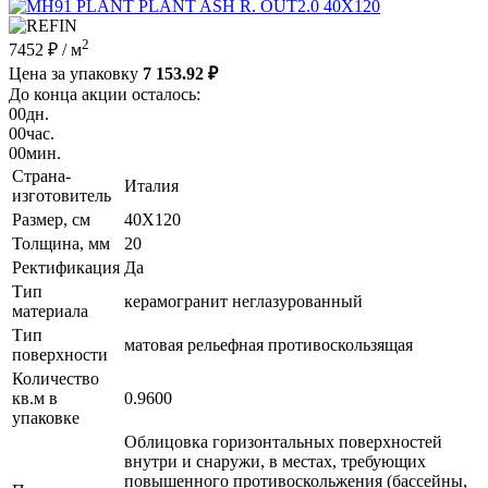
2
7452 ₽
/ м
Цена за упаковку
7 153.92 ₽
До конца акции осталось:
00
дн.
00
час.
00
мин.
Страна-
Италия
изготовитель
Размер, см
40X120
Толщина, мм
20
Ректификация
Да
Тип
керамогранит неглазурованный
материала
Тип
матовая рельефная противоскользящая
поверхности
Количество
кв.м в
0.9600
упаковке
Облицовка горизонтальных поверхностей
внутри и снаружи, в местах, требующих
повышенного противоскольжения (бассейны,