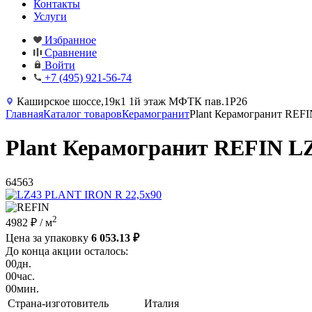
Контакты
Услуги
Избранное
Сравнение
Войти
+7 (495) 921-56-74
Каширское шоссе,19к1 1й этаж МФТК пав.1Р26
Главная
Каталог товаров
Керамогранит
Plant Керамогранит R
Plant Керамогранит REFIN
64563
2
4982 ₽
/ м
Цена за упаковку
6 053.13 ₽
До конца акции осталось:
00
дн.
00
час.
00
мин.
Страна-изготовитель
Италия