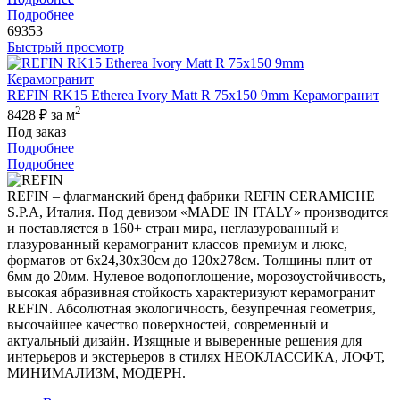
Подробнее
69353
Быстрый просмотр
REFIN RK15 Etherea Ivory Matt R 75x150 9mm Керамогранит
2
8428 ₽
за м
Под заказ
Подробнее
Подробнее
REFIN – флагманский бренд фабрики REFIN CERAMICHE
S.P.A, Италия. Под девизом «MADE IN ITALY» производится
и поставляется в 160+ стран мира, неглазурованный и
глазурованный керамогранит классов премиум и люкс,
форматов от 6х24,30х30см до 120х278см. Толщины плит от
6мм до 20мм. Нулевое водопоглощение, морозоустойчивость,
высокая абразивная стойкость характеризуют керамогранит
REFIN. Абсолютная экологичность, безупречная геометрия,
высочайшее качество поверхностей, современный и
актуальный дизайн. Изящные и выверенные решения для
интерьеров и экстерьеров в стилях НЕОКЛАССИКА, ЛОФТ,
МИНИМАЛИЗМ, МОДЕРН.