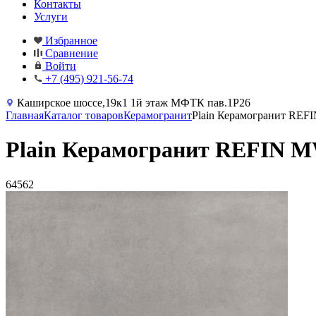
Контакты
Услуги
Избранное
Сравнение
Войти
+7 (495) 921-56-74
Каширское шоссе,19к1 1й этаж МФТК пав.1Р26
Главная
Каталог товаров
Керамогранит
Plain Керамогранит R
Plain Керамогранит REFIN
64562