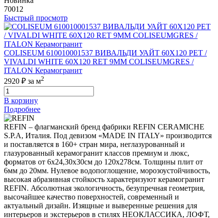
Новинка
70012
Быстрый просмотр
COLISEUM 610010001537 ВИВАЛЬДИ УАЙТ 60X120 РЕТ /
VIVALDI WHITE 60X120 RET 9MM COLISEUMGRES /
ITALON Керамогранит
2
2920 ₽
за м
В корзину
Подробнее
REFIN – флагманский бренд фабрики REFIN CERAMICHE
S.P.A, Италия. Под девизом «MADE IN ITALY» производится
и поставляется в 160+ стран мира, неглазурованный и
глазурованный керамогранит классов премиум и люкс,
форматов от 6х24,30х30см до 120х278см. Толщины плит от
6мм до 20мм. Нулевое водопоглощение, морозоустойчивость,
высокая абразивная стойкость характеризуют керамогранит
REFIN. Абсолютная экологичность, безупречная геометрия,
высочайшее качество поверхностей, современный и
актуальный дизайн. Изящные и выверенные решения для
интерьеров и экстерьеров в стилях НЕОКЛАССИКА, ЛОФТ,