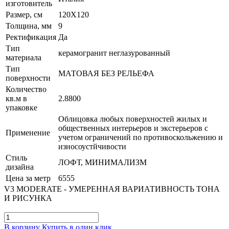
изготовитель
Размер, см
120X120
Толщина, мм
9
Ректификация
Да
Тип
керамогранит неглазурованный
материала
Тип
МАТОВАЯ БЕЗ РЕЛЬЕФА
поверхности
Количество
кв.м в
2.8800
упаковке
Облицовка любых поверхностей жилых и
общественных интерьеров и экстерьеров с
Применение
учетом ограничений по противоскольжению и
износоустйчивости
Стиль
ЛОФТ, МИНИМАЛИЗМ
дизайна
Цена за метр
6555
V3 MODERATE - УМЕРЕННАЯ ВАРИАТИВНОСТЬ ТОНА
И РИСУНКА
В корзину
Купить в один клик