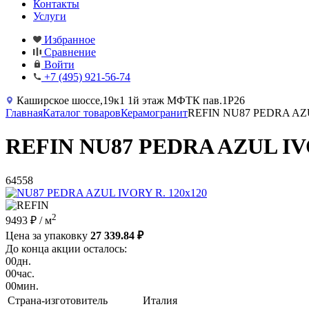
Контакты
Услуги
Избранное
Сравнение
Войти
+7 (495) 921-56-74
Каширское шоссе,19к1 1й этаж МФТК пав.1Р26
Главная
Каталог товаров
Керамогранит
REFIN NU87 PEDRA AZU
REFIN NU87 PEDRA AZUL IVO
64558
2
9493 ₽
/ м
Цена за упаковку
27 339.84 ₽
До конца акции осталось:
00
дн.
00
час.
00
мин.
Страна-изготовитель
Италия