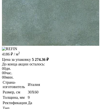
2
4186 ₽
/ м
Цена за упаковку
5 274.36 ₽
До конца акции осталось:
00
дн.
00
час.
00
мин.
Страна-
Италия
изготовитель
Размер, см
30X60
Толщина, мм
9
Ректификация
Да
Тип