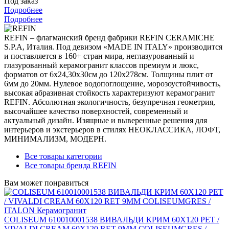
Под заказ
Подробнее
Подробнее
REFIN – флагманский бренд фабрики REFIN CERAMICHE
S.P.A, Италия. Под девизом «MADE IN ITALY» производится
и поставляется в 160+ стран мира, неглазурованный и
глазурованный керамогранит классов премиум и люкс,
форматов от 6х24,30х30см до 120х278см. Толщины плит от
6мм до 20мм. Нулевое водопоглощение, морозоустойчивость,
высокая абразивная стойкость характеризуют керамогранит
REFIN. Абсолютная экологичность, безупречная геометрия,
высочайшее качество поверхностей, современный и
актуальный дизайн. Изящные и выверенные решения для
интерьеров и экстерьеров в стилях НЕОКЛАССИКА, ЛОФТ,
МИНИМАЛИЗМ, МОДЕРН.
Все товары категории
Все товары бренда REFIN
Вам может понравиться
COLISEUM 610010001538 ВИВАЛЬДИ КРИМ 60X120 РЕТ /
VIVALDI CREAM 60X120 RET 9MM COLISEUMGRES /