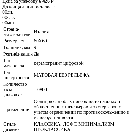
Цена за упаковку
6 426 ₽
До конца акции осталось:
00
дн.
00
час.
00
мин.
Страна-
Италия
изготовитель
Размер, см
60X60
Толщина, мм
9
Ректификация
Да
Тип
керамогранит цифровой
материала
Тип
МАТОВАЯ БЕЗ РЕЛЬЕФА
поверхности
Количество
кв.м в
1.0800
упаковке
Облицовка любых поверхностей жилых и
общественных интерьеров и экстерьеров с
Применение
учетом ограничений по противоскольжению и
износоустйчивости
Стиль
КЛАССИКА, ЛОФТ, МИНИМАЛИЗМ,
дизайна
НЕОКЛАССИКА