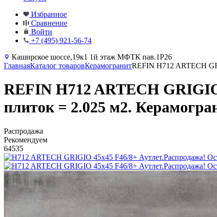
Избранное
Сравнение
Войти
+7 (495) 921-56-74
Каширское шоссе,19к1 1й этаж МФТК пав.1Р26
Главная
Каталог товаров
Керамогранит
REFIN H712 ARTECH GRIGI
REFIN H712 ARTECH GRIGIO 45
плиток = 2.025 м2. Керамогра
Распродажа
Рекомендуем
64535