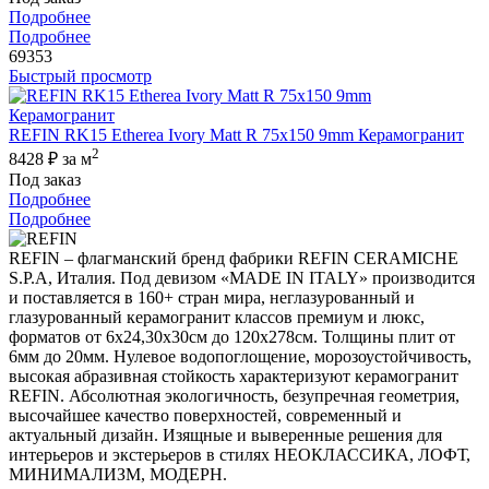
Подробнее
Подробнее
69353
Быстрый просмотр
REFIN RK15 Etherea Ivory Matt R 75x150 9mm Керамогранит
2
8428 ₽
за м
Под заказ
Подробнее
Подробнее
REFIN – флагманский бренд фабрики REFIN CERAMICHE
S.P.A, Италия. Под девизом «MADE IN ITALY» производится
и поставляется в 160+ стран мира, неглазурованный и
глазурованный керамогранит классов премиум и люкс,
форматов от 6х24,30х30см до 120х278см. Толщины плит от
6мм до 20мм. Нулевое водопоглощение, морозоустойчивость,
высокая абразивная стойкость характеризуют керамогранит
REFIN. Абсолютная экологичность, безупречная геометрия,
высочайшее качество поверхностей, современный и
актуальный дизайн. Изящные и выверенные решения для
интерьеров и экстерьеров в стилях НЕОКЛАССИКА, ЛОФТ,
МИНИМАЛИЗМ, МОДЕРН.